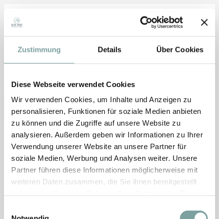
Belegung
1 Zimmer
für
2 Erwachsene
Zustimmung
Details
Über Cookies
Promotion-Code
Geben Sie Ihren Code ein
Diese Webseite verwendet Cookies
Wir verwenden Cookies, um Inhalte und Anzeigen zu
Anwenden
personalisieren, Funktionen für soziale Medien anbieten
zu können und die Zugriffe auf unsere Website zu
analysieren. Außerdem geben wir Informationen zu Ihrer
Angebotdetails
Dieses Angebot ist leider nicht mehr
Verwendung unserer Website an unsere Partner für
soziale Medien, Werbung und Analysen weiter. Unsere
verfügbar
Partner führen diese Informationen möglicherweise mit
weiteren Daten zusammen, die Sie ihnen bereitgestellt
Alle Angebote und Preise
anzeigen
haben oder die sie im Rahmen Ihrer Nutzung der Dienste
gesammelt haben.
Einwilligungsauswahl
Notwendig