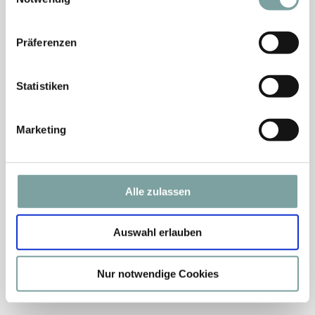
Präferenzen
Hotel Alte Post Grossarl
Marktplatz 4
Grossarl
Österreich
Telefonnummer
:
+43 6414207
Statistiken
Barrierefreiheitserklärung
Nutzungsbedingungen
Powered by Seekda
Marketing
Hotel Alte Post Grossarl
Alle zulassen
Auswahl erlauben
Nur notwendige Cookies